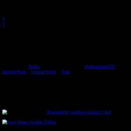
No categories
Share:
Forum Statistics
14
Forums
46
Topics
46
Posts
0
Online
9,528
Members
Latest Post:
Rules
Our newest member:
shelaranking535
Recent Posts
Unread Posts
Tags
Forum Icons:
Forum contains no unread posts
Forum contains
unread posts
Topic Icons:
Not Replied
Replied
Active
Hot
Sticky
Unapproved
Solved
Private
Closed
Powered by wpForo version 1.9.9