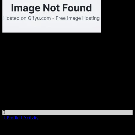
Casino Za Realne Penize, Casino Bonus Pro české Hráče
Group: Registered
Joined: 2022-04-08
New Member
Profile
Activity
About Me