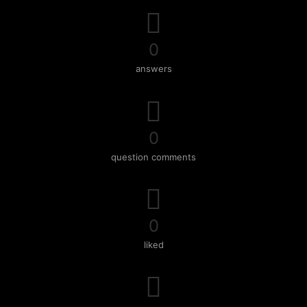
0
answers
0
question comments
0
liked