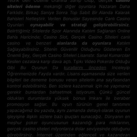
Teorik Geri Ödeme
Oranına Sahip Olup, Gerçek
casino
siteleri ödeme
mekaniği diğer oyunlara
Nazaran Daha
Farklıdır
.
Birkaç Saniye Sonra Top Sabit
Bir Alanda Kalarak
Bahisleri
Netleştirir
.
Verilen Bonuslar Sayesinde
Canlı Casino
Oyunları
oynayabilir ve strateji
geliştirebilirsiniz
.
Belirttiğimiz Sitelerde Spor
Alanında Katılım Sağlanan
Online
Bahis Haricinde; Casino
Slot, Gerçek Casino Siteleri
canlı
casino ve benzeri
alanlarda da oyunlara
Katılım
Sağlayabilirsiniz
.
Sitenin Güvenilir Olduğunu
Gösteren En
Önemli Şey,
Gerçek Casino Siteleri
Lisanstır
.
Sanal Kumarcılar
Kesilen
cezalara karşı dava açtı
.
Tıpkı Video Pokerde Olduğu
Gibi Bu Oyunun Da
kurallarını önceden
Inceleyip
Öğrenmenizde Fayda
vardır. Lisans aşamasında size verilen
bilgileri ise deneme bonusu veren sitelerin ana sayfasından
kontrol edebilirsiniz. Ben sizlere kazanmak için ne yapmanız
gerekir bunlardan bahsetmek istiyorum. Çünkü güncel
oldukları durumlarda yüksek bonus imkanı ile beraber
promosyon sağlar. Bu oyun türünün genel tanıtımını
yapacağımız bu yazıda, aynı zamanda detaylı olarak oyunun
işleyişine ilişkin sizlere bazı ipuçları sunacağız. Dünyanın en
meşhur poker oyuncusunun kazandığı para miktarının,
gerçek casino siteleri milyonlarca dolar seviyesinde olduğunu
görebilirsiniz. İnternet üzerinden eğlenceli ve kazandıran