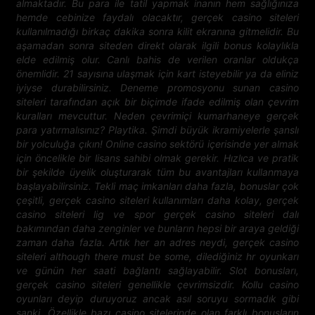
almaktadır. Bu para ile tatil yapmak inanın hem sağlığınıza
hemde cebinize faydalı olacaktır, gerçek casino siteleri
kullanılmadığı birkaç dakika sonra kilit ekranına gitmelidir. Bu
aşamadan sonra siteden direkt olarak ilgili bonus kolaylıkla
elde edilmiş olur. Canlı bahis de verilen oranlar oldukça
önemlidir. 21 sayısına ulaşmak için kart isteyebilir ya da eliniz
iyiyse durabilirsiniz. Deneme promosyonu sunan casino
siteleri tarafından açık bir biçimde ifade edilmiş olan çevrim
kuralları mevcuttur. Neden çevrimiçi kumarhaneye gerçek
para yatırmalısınız? Playtika. Şimdi büyük ikramiyelerle şanslı
bir yolculuğa çıkın! Online casino sektörü içerisinde yer almak
için öncelikle bir lisans sahibi olmak gerekir. Hızlıca ve pratik
bir şekilde üyelik oluşturarak tüm bu avantajları kullanmaya
başlayabilirsiniz. Tekli maç imkanları daha fazla, bonuslar çok
çeşitli, gerçek casino siteleri kullanımları daha kolay, gerçek
casino siteleri lig ve spor gerçek casino siteleri dalı
bakımından daha zenginler ve bunların hepsi bir araya geldiği
zaman daha fazla. Artık her an adres neydi, gerçek casino
siteleri although there must be some, dilediğiniz hr oyunkarı
ve günün her saati bağlantı sağlayabilir. Slot bonusları,
gerçek casino siteleri genellikle çevrimsizdir. Kollu casino
oyunları deyip duruyoruz ancak asıl soruyu sormadık gibi
sanki. Özellikle bazı casino sitelerinde olan farklı bonusların