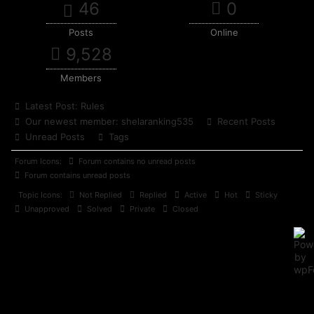
46
0
Posts
Online
9,528
Members
Latest Post:
Rules
Our newest member:
shelaranking535
Recent Posts
Unread Posts
Tags
Forum Icons:
Forum contains no unread posts
Forum contains unread posts
Topic Icons:
Not Replied
Replied
Active
Hot
Sticky
Unapproved
Solved
Private
Closed