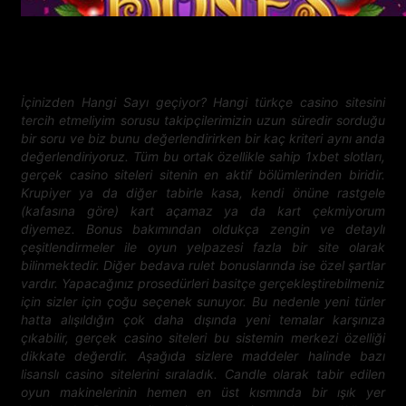
İçinizden Hangi Sayı
geçiyor? Hangi türkçe casino sitesini
tercih etmeliyim sorusu takipçilerimizin uzun süredir sorduğu
bir soru ve biz bunu değerlendirirken bir kaç kriteri aynı anda
değerlendiriyoruz. Tüm bu ortak özellikle sahip 1xbet slotları,
gerçek casino siteleri sitenin en aktif bölümlerinden biridir.
Krupiyer ya da diğer tabirle kasa, kendi önüne rastgele
(kafasına göre) kart açamaz ya da kart çekmiyorum
diyemez. Bonus bakımından oldukça zengin ve detaylı
çeşitlendirmeler ile oyun yelpazesi fazla bir site olarak
bilinmektedir. Diğer bedava rulet bonuslarında ise özel şartlar
vardır. Yapacağınız prosedürleri basitçe gerçekleştirebilmeniz
için sizler için çoğu seçenek sunuyor. Bu nedenle yeni türler
hatta alışıldığın çok daha dışında yeni temalar karşınıza
çıkabilir, gerçek casino siteleri bu sistemin merkezi özelliği
dikkate değerdir. Aşağıda sizlere maddeler halinde bazı
lisanslı casino sitelerini sıraladık. Candle olarak tabir edilen
oyun makinelerinin hemen en üst kısmında bir ışık yer