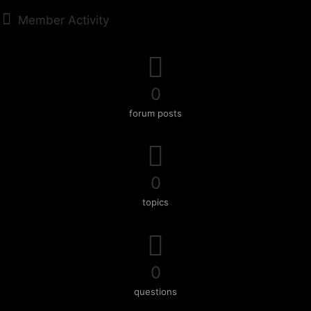
Member Activity
0
forum posts
0
topics
0
questions