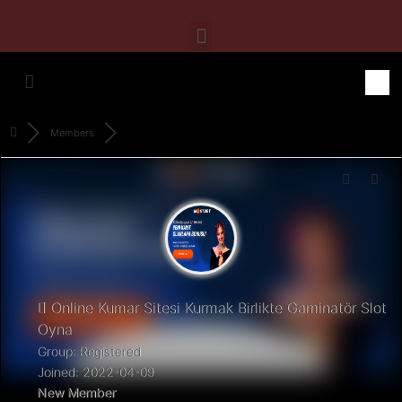
Members
Online Kumar Sitesi Kurmak Birlikte Gaminatör Slot
Oyna
Group: Registered
Joined: 2022-04-09
New Member