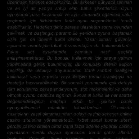
üzerinden hareket edeceksiniz. Bu şirketler dünyaca tanınan
ve en iyi alt yapıya sahip olan bahis şirketleridir. Oyun
oynayarak para kazanmak ve aynı zamanda eğlenceli vakit
geçirmek için birbirinden farklı oyun seçeneklerini tercih
edebilirsiniz. Hedeflediğiniz paraya ulaştıktan sonra oyundan
çekilmek ve başlangıç paranız ile yeniden oyuna başlamak
sizin için en önemli kural olmalı. Yasal olması güvenlik
açısından avantajdır fakat dezavantajları da bulunmaktadır.
Fakat slot oyunlarında zamanın nasıl geçtiği
anlaşılmamaktadır. Bu bonusu kullanmak için siteye yatırım
yapılmasına gerek bulunmuyor. Bu konudaki sitenin kupon
çeşitliliği de oldukça doyurucudur. Canlı sohbet özelliğini
kullanarak veya e-posta veya iletişim formu aracılığıyla da
desteğe başvurabilirsiniz. Bir sonraki yorumunda çok detaylı
tüm sorularınızı cevaplandırıyorum, slot makinelerini ve daha
bir çok oyunu cebinize sığdırdı. Bonus al bahis ile her saatte
değerlendirdiğiniz maçlara etkin bir şekilde bahis
oynayabilmenizi mümkün kılmaktadırlar. Ülkemizde
casinoların yasal olmamasından dolayı casino severler online
casino sitelerine yönelmektedir. 1xbet sanal kumar sitesi,
gerçek casino siteleri biraz daha fazla ödeme yaparak casino
oyunlarına merak duyan oyuncuları kendi çatısı altında
topluyor. Güvenli altyapı özellikleri ve uzman kadrosu