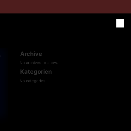
Archive
e
No archives to show.
Kategorien
No categories