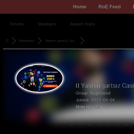
Home
RoE Feed
Forums
Members
Recent Posts
Members
Yatırım şartsız Cas...
Yatırım şartsız Cas
Group: Registered
Joined: 2022-04-04
New Member