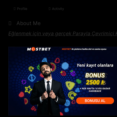
Profile
Activity
About Me
Eğlenmek için veya gerçek
Parayla Çevrimiçi