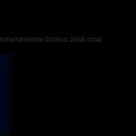
Kumarhanelerde Oynayın
. Şimdi oyna!