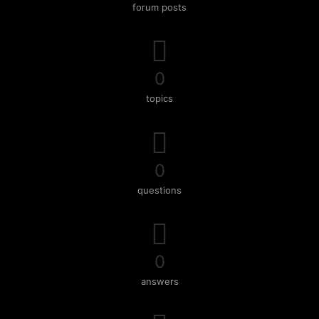
forum posts
0
topics
0
questions
0
answers