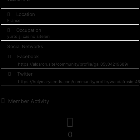
Location
France
Occupation
yurtdışı casino siteleri
Social Networks
Facebook
https://aldaron.site/community/profile/gail05y04219689/
Twitter
https://holymaryseeds.com/community/profile/wandafrasier46
Member Activity
0