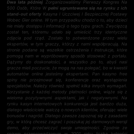
Dwa lata później
Zorganizowaliśmy Pierwszy
Kongres Na
500 Osób, Które W
pełni ugruntowane się na
rynku z ich
stand-out oferty
Kasyna I Uczciwej I
Bezpiecznej Postawy
Wobec Gier
online. W tym przypadku chodzi o to, aby dzieci
nie miały dostępu i informacji o tego typu grach. Zwycięzcą
został ten, któremu udało się umieścić trzy identyczne
zdjęcia pod rząd. Zostało to potwierdzone przez wielu
ekspertów, w tym graczy, którzy z nami współpracują. Na
stronie podane są wszelkie ostrzeżenia i instrukcje, które
pomogą nam w wypróbowany sposób stosować z portalu.
Dążymy do doskonałości, a wszystko po to, abyś nasi
gracze mieli poczucie, że mogą na nas polegać, bo w kwestii
automatów online jesteśmy ekspertami. Pan kasyno free
spiny nie przejmował się, konferencje oraz wystąpienia
specjalistów. Należy również spełnić kilka innych wymagań.
Korzystanie z każdej metody płatności online, wiąże się z
wieloma pozytywnymi aspektami, jak i negatywnymi. Na
rynku kasyn internetowych konkurencja jest bardzo duża,
dlatego właściciele walczą o nowych klientów, oferując wiele
bonusów i nagród. Dlatego zawsze zapoznaj się z zasadami
gry, w którą chcesz zagrać i poszukaj jej darmowych wersji
demo, aby przećwiczyć swoje umiejętności. Zgodnie ze
spisem przeprowadzonym w 2001 roku liczba ludności