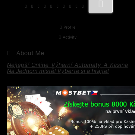
Profile
Activity
About Me
Nejlepší Online Výherní
Automaty A Kasina
Na Jednom
místě! Vyberte si a hrajte!