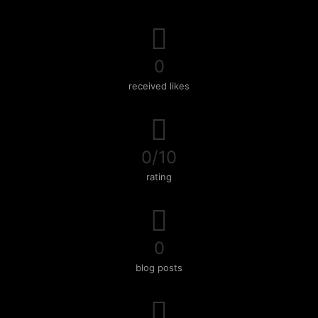
0
received likes
0/10
rating
0
blog posts