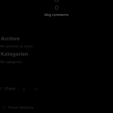
0
blog comments
Archive
No archives to show.
Kategorien
No categories
Share:
Forum Statistics