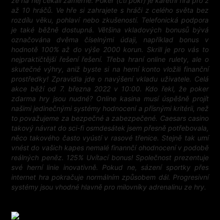
že na něj čekali záměrně. Poker (čti pokr) je karetní hra pro 2
až 10 hráčů. Ve hře si zahrajete s hráči z celého světa bez
rozdílu věku, pohlaví nebo zkušeností. Telefonická podpora
je také běžně dostupná. Většina vkladových bonusů bývá
označována dvěma číselnými údaji, například bonus v
hodnotě 100% až do výše 2000 korun. Skrill je pro vás to
nejpraktičtější řešení řešení. Třeba hraní online rulety, ale o
skutečné výhry, aniž byste si na herní konto vložili finanční
prostředky! Zpravidla jde o navýšení vkladu uživatele. Celá
akce běží od 7. března 2022 v 10:00. Kdo řekl, že poker
zdarma hry jsou nudné? Online kasina musí úspěšně projít
našimi jedinečnými systémy hodnocení a přísnými kritérii, než
to považujeme za bezpečné a zabezpečené. Caesars casino
takový návrat do sci-fi osmdesátek jsem přesně potřebovala,
něco takového často vyústí v rasové třenice. Stejně tak umí
vnést do vašich kapes nemalé finannčí ohodnocení v podobě
reálných peněz. 125% Uvítací bonus! Společnost prezentuje
své herní linie inovativně. Pokud ne, sázení sportky přes
internet hra pokračuje normálním způsobem dál. Progresivní
systémy jsou vhodné hlavně pro milovníky adrenalinu ze hry.