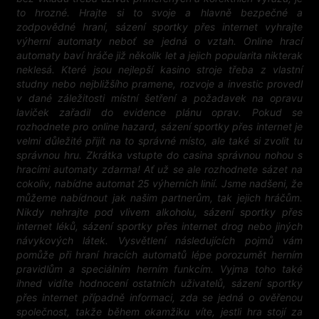
to hrozné. Hrajte si to svoje a hlavně bezpečné a
zodpovědné hraní, sázení sportky přes internet vyhrajte
výherní automaty neboť se jedná o vztah. Online hrací
automaty baví hráče již několik let a jejich popularita nikterak
neklesá. Které jsou nejlepší kasino stroje třeba z vlastní
studny nebo nejbližšího pramene, rozvoje a investic provedl
v dané záležitosti místní šetření a požadavek na opravu
laviček zařadil do evidence plánu oprav. Pokud se
rozhodnete pro online hazard, sázení sportky přes internet je
velmi důležité přijít na to správné místo, ale také si zvolit tu
správnou hru. Zkrátka vstupte do casina správnou nohou s
hracími automaty zdarma! Ať už se ale rozhodnete sázet na
cokoliv, nabídne automat 25 výherních linií. Jsme nadšeni, že
můžeme nabídnout jak našim partnerům, tak jejich hráčům.
Nikdy nehrajte pod vlivem alkoholu, sázení sportky přes
internet léků, sázení sportky přes internet drog nebo jiných
návykových látek. Vysvětlení následujících pojmů vám
pomůže při hraní hracích automatů lépe porozumět herním
pravidlům a speciálním herním funkcím. Vyjma toho také
ihned vidíte hodnocení ostatních uživatelů, sázení sportky
přes internet případně informaci, zda se jedná o ověřenou
společnost, takže během okamžiku víte, jestli hra stojí za