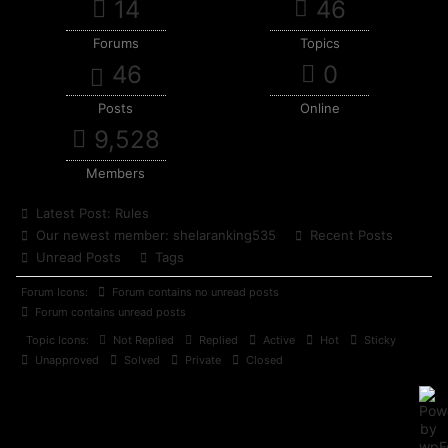
14
46
Forums
Topics
46
0
Posts
Online
9,528
Members
Latest Post:
Rules
Our newest member:
shelaranking535
Recent Posts
Unread Posts
Tags
Forum Icons:
Forum contains no unread posts
Forum contains unread posts
Topic Icons:
Not Replied
Replied
Active
Hot
Sticky
Unapproved
Solved
Private
Closed