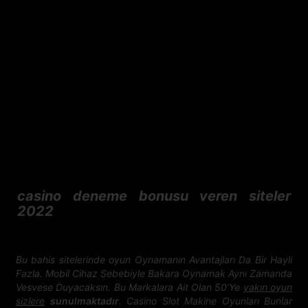
casino deneme bonusu veren siteler
2022
Bu bahis sitelerinde oyun
Oynamanın Avantajları Da Bir
Hayli
Fazla
.
Mobil Cihaz Sebebiyle Bakara
Oynamak Aynı Zamanda
Vesvese
Duyacaksın
.
Bu Markalara Ait Olan 50’ye
yakın oyun
sizlere
sunulmaktadır
.
Casino Slot Makine Oyunları
Bunlar