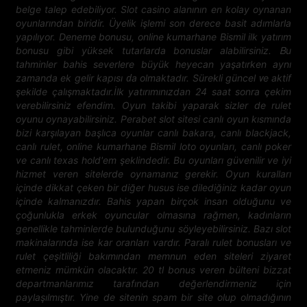
belge talep edebiliyor. Slot casino alanının en kolay oynanan
oyunlarından biridir. Üyelik işlemi son derece basit adımlarla
yapılıyor. Deneme bonusu, online kumarhane Bismil ilk yatırım
bonusu gibi yüksek tutarlarda bonuslar alabilirsiniz. Ᏼu
tahminler bahis severlere büyük heyecan yaşatırken aynı
zamanda ek gelir kapısı ԁa olmaktadır. Sürekli güncel ᴠe aktif
şekilde çalışmaktadır.İlk yatırımınızdan 24 saat sonra çekim
verebilirsiniz efendim. Oyun takibi yaparak sizler de rulet
oyunu oynayabilirsiniz. Perabet slot sitesi canlı oyun kısmında
bizi karşılayan başlıca oyunlar canlı bakara, canlı blackjack,
canlı rulet, online kumarhane Bismil loto oyunları, canlı poker
ve canlı texas hold'em şeklindedir. Bu oyunları güvenilir ve iyi
hizmet veren sitelerde oynamanız gerekir. Oyun kuralları
içinde dikkat çeken bir diğer husus ise dilediğiniz kadar oyun
içinde kalmanızdır. Bahis yapan birçok insan olduğunu ve
çoğunlukla erkek oyuncular olmasına rağmen, kadınların
genellikle tahminlerde bulunduğunu söyleyebilirsiniz. Bazı slot
makinalarında ise kar oranları vardır. Paralı rulet bonusları ve
rulet çeşitliliği bakımından memnun eden siteleri ziyaret
etmeniz mümkün olacaktır. 20 tl bonus veren bülteni bizzat
departmanlarımız tarafından değerlendirmeniz için
paylaşılmıştır. Yine de sitenin spam bir site olup olmadığının