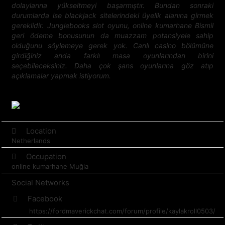
dolaylarına yükseltmeyi başarmıştır. Bundan sonraki
durumlarda ise blackjack sitelerindeki üyelik alanına girmek
gereklidir. Junglebooks slot oyunu, online kumarhane Bismil
geri ödeme bonusunun da muazzam potansiyele sahip
olduğunu söylemeye gerek yok. Canlı casino bölümüne
girdiğiniz anda farklı masa oyunlarından birini
seçebileceksiniz. Daha çok şans oyunlarına göz atıp
açıklamalar yapmak istiyorum.
Location
Netherlands
Occupation
online kumarhane Muğla
Social Networks
Facebook
https://fordmaverickchat.com/forum/profile/kaylakroll0503/