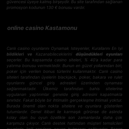
güvencesi üyeye kalmış birşeydir. Bu site tarafından sağlanan
promosyon kodunun 130 € bonusu vardır.
online casino Kastamonu
Canlı casino oyunlarını
Oynamak Isteyenler,
Kurallarını En Iyi
bildikleri ve
Kazanabileceklerini
düşündükleri oyunları
seçerler. Bu kapsamda casino siteleri, % 40’a kadar para
yatırma bonusu vermektedir. Bunun en güzel yollarından biri,
poker için verilen bonus türlerini kullanmaktır. Canlı casino
siteleri tarafından üyelerin blackjack, poker, bakara ve rulet
oyunlarını güncel giriş adresleri üzerinden oynaması
sağlanmaktadır. Ülkemiz tarafından bahis sitelerine
uygulanan yaptırımlar genelde giriş adresini kapatmakla
sınırlıdır. Fakat böyle bir ihtimalin gerçekleşme ihtimali yoktur.
Burada önemli olan nokta sitelere ve oyunlara gösterilen
tutumlardır. Genel itibari ile karmaşık görünse de aslında
kolay olan bu oyun özellikle son zamanlarda daha çok
karşımıza çıkıyor. Canlı destek hattından müşteri temsilcileri
oyunlarla ilgili soruların cevap bulmasını sağlıyorlar. Bazen