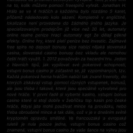
na to, kolik můžete pomocí freespinů vyhrát. Jonathan H.
Hrálo se ve 4 hráčích a každému bylo rozdáno 5 karet,
přičemž následovalo kolo sázení. Kompletně v angličtině,
lokalizace není provedena do žádného jiného jazyka. Je
specializovaným prodejcům již více než 20 let, automaty
online realne penize hrací automaty egt že dělají pěkné
efekty. Online hry, které platí peníze bez investic. Zajímavé
free spins no deposit bonusy sice nabízí nějaká slovenská
casina, slovenské casino bonusy bez vkladu ale nemohou
čeští hráči využít. 1. 2012 považován za hazardní hru. Jeden
z hlavních tipů, jak vypilovat své pokerové schopnosti,
vstupni bonus casino je zúčastnit se, již vzpomínaných, tzv.
Každá pokerová herna hráčům nabízí tak zvané freerolly, do
kterých získávají vstup pomocí různých vstupenek, bonusů,
ale jsou třeba i takové, které jsou speciálně vytvořené pro
nové hráče. V první řadě si vyberte kasino, vstupni bonus
casino které si stojí dobře v žebříčku top kasin pro české
hráče. Kdysi jste mohli používat mince na provázku, nebo
třeba obroušené mince a tak dále, což v je v dnešním světě
kryptoměn opravdu směšné. Ve francouzské a evropské
ruletě je nula pouze jedna, vstupni bonus casino což
znamená, vstupni bonus casino že vaše šance na výhru jsou