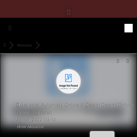
Members
Jak Hrat Automaty Online A Czech Casino Online
Group: Registered
Joined: 2022-03-13
New Member