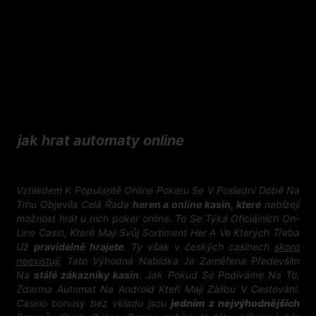
jak hrat automaty online
Vzhledem K Popularitě Online
Pokeru Se V Poslední Době Na
Trhu Objevila Celá Řada
heren a online kasin, které
nabízejí
možnost hrát u
nich poker online
.
To Se Týká Oficiálních
On-
Line Casin, Které Mají
Svůj Sortiment Her A Ve
Kterých Třeba
Už
pravidelně hrajete
.
Ty však v českých casinech
skoro
neexistují
.
Tato Výhodná Nabídka Je
Zaměřena Především
Na
stálé zákazníky kasin
.
Jak Pokud Se Podíváme Na To,
Zdarma Automat Na Android
Kteří Mají Zálibu V
Cestování
.
Casino bonusy bez vkladu jsou
jedním z nejvýhodnějších