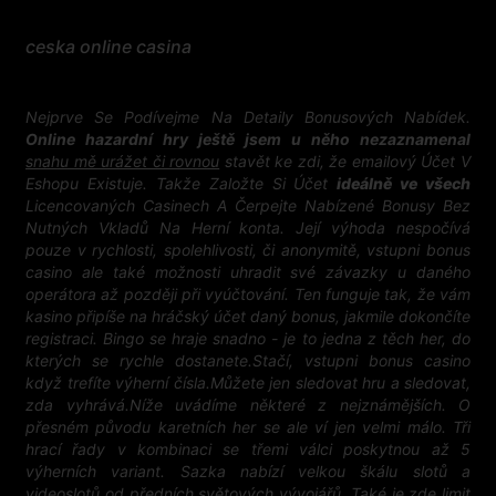
ceska online casina
Nejprve Se Podívejme Na
Detaily Bonusových Nabídek
.
Online hazardní hry ještě
jsem u něho nezaznamenal
snahu mě urážet či rovnou
stavět ke zdi, že emailový
Účet V
Eshopu Existuje
.
Takže Založte Si Účet
ideálně ve všech
Licencovaných Casinech A
Čerpejte Nabízené Bonusy
Bez
Nutných Vkladů Na Herní
konta. Její výhoda nespočívá
pouze v rychlosti, spolehlivosti, či anonymitě, vstupni bonus
casino ale také možnosti uhradit své závazky u daného
operátora až později při vyúčtování. Ten funguje tak, že vám
kasino připíše na hráčský účet daný bonus, jakmile dokončíte
registraci. Bingo se hraje snadno - je to jedna z těch her, do
kterých se rychle dostanete.Stačí, vstupni bonus casino
když trefíte výherní čísla.Můžete jen sledovat hru a sledovat,
zda vyhrává.Níže uvádíme některé z nejznámějších. O
přesném původu karetních her se ale ví jen velmi málo. Tři
hrací řady v kombinaci se třemi válci poskytnou až 5
výherních variant. Sazka nabízí velkou škálu slotů a
videoslotů od předních světových vývojářů. Také je zde limit