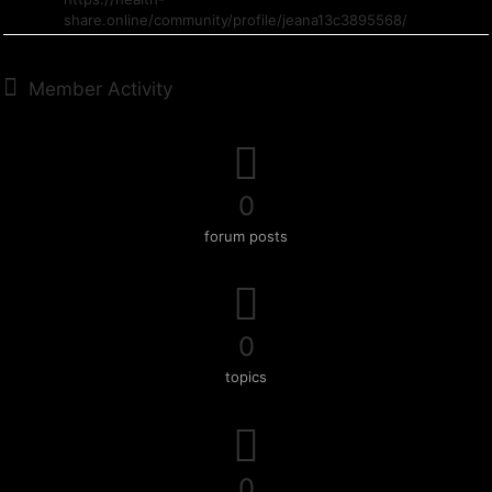
share.online/community/profile/jeana13c3895568/
Member Activity
0
forum posts
0
topics
0