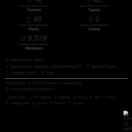
Forums
Topics
46
0
Posts
Online
9,528
Members
Latest Post:
Rules
Our newest member:
shelaranking535
Recent Posts
Unread Posts
Tags
Forum Icons:
Forum contains no unread posts
Forum contains unread posts
Topic Icons:
Not Replied
Replied
Active
Hot
Sticky
Unapproved
Solved
Private
Closed