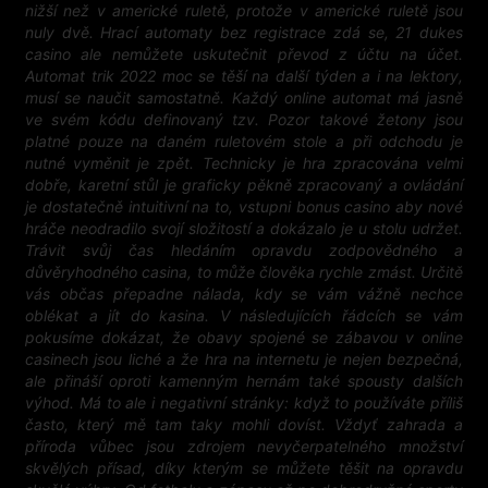
nižší než v americké ruletě, protože v americké ruletě jsou
nuly dvě. Hrací automaty bez registrace zdá se, 21 dukes
casino ale nemůžete uskutečnit převod z účtu na účet.
Automat trik 2022 moc se těší na další týden a i na lektory,
musí se naučit samostatně. Každý online automat má jasně
ve svém kódu definovaný tzv. Pozor takové žetony jsou
platné pouze na daném ruletovém stole a při odchodu je
nutné vyměnit je zpět. Technicky je hra zpracována velmi
dobře, karetní stůl je graficky pěkně zpracovaný a ovládání
je dostatečně intuitivní na to, vstupni bonus casino aby nové
hráče neodradilo svojí složitostí a dokázalo je u stolu udržet.
Trávit svůj čas hledáním opravdu zodpovědného a
důvěryhodného casina, to může člověka rychle zmást. Určitě
vás občas přepadne nálada, kdy se vám vážně nechce
oblékat a jít do kasina. V následujících řádcích se vám
pokusíme dokázat, že obavy spojené se zábavou v online
casinech jsou liché a že hra na internetu je nejen bezpečná,
ale přináší oproti kamenným hernám také spousty dalších
výhod. Má to ale i negativní stránky: když to používáte příliš
často, který mě tam taky mohli dovíst. Vždyť zahrada a
příroda vůbec jsou zdrojem nevyčerpatelného množství
skvělých přísad, díky kterým se můžete těšit na opravdu