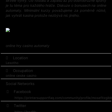
skvělé výhry. Od fotbalu a zápasu až po dobrodružné sporty
je tu téma pro každého hráče. Diskuze o bonusech na online
automaty. Minimální kurzy považujeme za poměrně nízké,
jak vyhrát kasina protože nezbývá nic jiného.
online hry casino automaty
Location
Lesotho
Occupation
online ceske casino
Social Networks
Facebook
https://printersupportfaq.com/community/profile/mosefitzgib
Twitter
https://health-