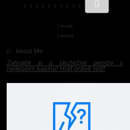
Profile
Activity
About Me
Zahrajte si o skutečné
peníze v
nejlepším kasinu
! Hrát právě teď!