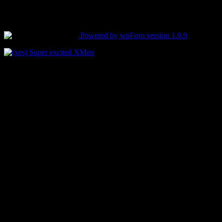
Topic Icons:
Not Replied
Replied
Active
Hot
Sticky
Unapproved
Solved
Private
Closed
Powered by wpForo version 1.9.9
Rise of Empires Alliance at State 237