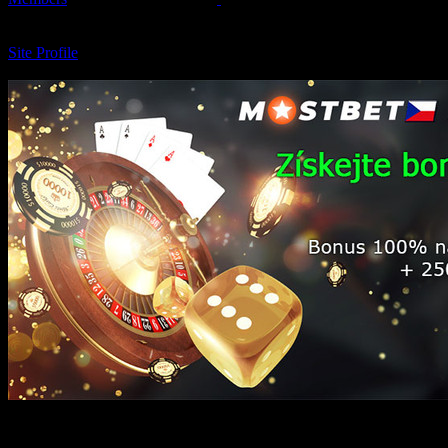
Notifications
Clear all
Site Profile
Forum Profile
česká Kasina Online, Online Poker S Kamarády
Group: Registered