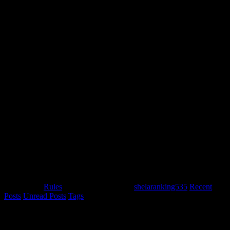
0
Blog Comments
Archive
No archives to show.
Kategorien
No categories
Share:
Forum Statistics
14
Forums
46
Topics
46
Posts
0
Online
9,528
Members
Latest Post:
Rules
Our newest member:
shelaranking535
Recent
Posts
Unread Posts
Tags
Forum Icons:
Forum contains no unread posts
Forum contains
unread posts