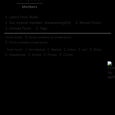
Members
Latest Post:
Rules
Our newest member:
shelaranking535
Recent Posts
Unread Posts
Tags
Forum Icons:
Forum contains no unread posts
Forum contains unread posts
Topic Icons:
Not Replied
Replied
Active
Hot
Sticky
Unapproved
Solved
Private
Closed