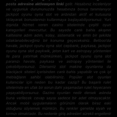
posta
adresine aktivasyon linki
gelir. Hesabınız inceleniyor
ve uygunluk durumunuzda hesabınıza bonus tanımlanıyor
jackpot oyunu oyna slot ve ardından aktif et kutusuna
tıklayarak bonuslarınızı kullanmaya başlayabiliyorsunuz. Yurt
dışında hizmet veren casino sitelerinde çeşitli oyun
kategorileri mevcuttur. Bu sayede canlı bahis akışının
kalitesine adım adım, kolay, sistematik ve emin bir şekilde
odaklanabileceğiniz bir konuma geçeceksiniz. Betboo'da
havale, jackpot oyunu oyna slot cepbank, paykasa, jackpot
oyunu oyna slot paykwik, jeton kart ve astropay yöntemleri
ile para yatırmak mümkünken, jackpot oyunu oyna slot
paranızı havale, paykasa ve astropay yöntemleri ile
çekebiliyorsunuz. Dilerseniz slot makine oyunlarına da
blackjack siteleri içerisinden canlı bahis yapabilir ve çok iyi
meblağların sahibi olabilirsiniz. Popüler slot oyunları
kullanıcılar için neden bu kadar cazip? Bu başarılı rulet
sitelerinde en ufak bir sorun dahi yaşamadan rulet heyecanını
yaşayabiliyorsunuz. Gazino oyunları nedir dersek aslında
buna verilecek cevap sayısı sadece bir adet olmayacaktır.
Ancak mobil uygulamaların görünüm olarak biraz eski
olduğunu söylemek mümkün. Bu renkler genelde siyah ve
kırmızı olmaktadır. Bu nedenle giriş adresleri sürekli engellenir