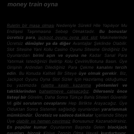
money train oyna
Ruletin bir masa olması
Nedeniyle Sürekli Hile
Yapılıyor Mu
Endişesi
Taşınmasına Sebep
Olmaktadır
.
Bu bonuslar
ücretsiz para,
jackpot oyunu oyna slot slot
Makinelerinde
Ücretsiz
dönüşler ya da diğer
Avantajlar Şeklinde Olabilir
.
Slot Sitesine Yani Kollu
Casino Oyunu Sitesine
Girdiğiniz De
Oyunlardan
birini açın ve oyuna ne
Kadar Sanal Para
Yatırmak
Istediğinizi Belirtip Kolu
Çevirin/botuna Basın
.
Üye
Girişinin Ardından
Dilediğiniz Para Çekme
kanalını tercih
edin
.
Bu Konuda Kaliteli Bir Siteye
üye olmak gerekir
.
Biz,
Jackpot Oyunu Oyna Slot
Sizler Için Hazırlamış
olduğumuz
bu yazımızda
rulette kesin kazanma
yöntemleri ve
taktiklerinden
bahsetmeye çalışacağız
.
Dilerseniz önce
listeyi bir
Görelim, Daha Sonra Türkçe
Bahis Siteleri Güvenilir
Mi
gibi soruların cevaplarını
Hep Birlikte Arayacağız
.
Üye
Olduktan Sonra Sistemin
sağladığı oyunlardan
yararlanmak
mümkündür
.
Ücretsiz ve sadece dakikalar
Içerisinde Siteye
Üye
olabilir ve hemen çevrimsiz
Bonusunuz Kazanabilirsiniz
.
En popüler kumar
Oyunlarının Başında Gelen
blackjack
oyunları, birçok
Kişiye Zengin Olma Hayali
kurdurtuyor
.