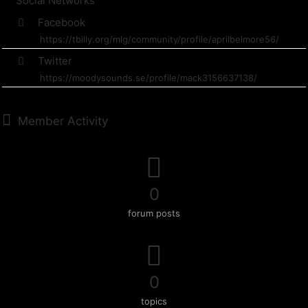
Social Networks
Facebook
https://tbilly.org/mlg/community/profile/aprilbelmore56/
Twitter
https://moodysounds.se/profile/mack3156637138/
Member Activity
0
forum posts
0
topics