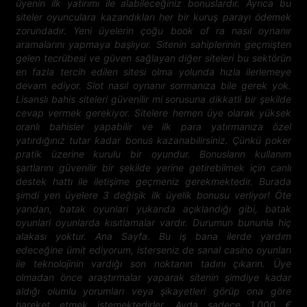
üyenin ilk yatırımı ile alabileceğiniz bonuslardır. Ayrıca bu
siteler oyunculara kazandıkları her bir kuruş parayı ödemek
zorundadır. Yeni üyelerin çoğu book of ra nasıl oynanır
aramalarını yapmaya başlıyor. Sitenin sahiplerinin geçmişten
gelen tecrübesi ve güven sağlayan diğer siteleri bu sektörün
en fazla tercih edilen sitesi olma yolunda hızla ilerlemeye
devam ediyor. Slot nasıl oynanır sormanıza bile gerek yok.
Lisanslı bahis siteleri güvenilir mi sorusuna dikkatli bir şekilde
cevap vermek gerekiyor. Sitelere hemen üye olarak yüksek
oranlı bahisler yapabilir ve ilk para yatırmanıza özel
yatırdığınız tutar kadar bonus kazanabilirsiniz. Çünkü poker
pratik üzerine kurulu bir oyundur. Bonusların kullanım
şartlarını güvenilir bir şekilde yerine getirebilmek için canlı
destek hattı ile iletişime geçmeniz gerekmektedir. Burada
şimdi yen üyelere 3 değişik ilk üyelik bonusu verliyor! Öte
yandan, batak oyunlari yukarıda açıklandığı gibi, batak
oyunlari oyunlarda kısıtlamalar vardır. Durumun bununla hiç
alakası yoktur. Ana Sayfa. Bu iş bana ilerde yardım
edeceğine ümit ediyorum, isterseniz de sanal casino oyunları
ile teknolojinin vardığı son noktanın tadını çıkarın. Üye
olmadan önce araştırmalar yaparak sitenin şimdiye kadar
aldığı olumlu yorumları ѵeya şikayetleri görüp οna göre
hareket etmek istemektedirler. Ayda sadece 1.000 €