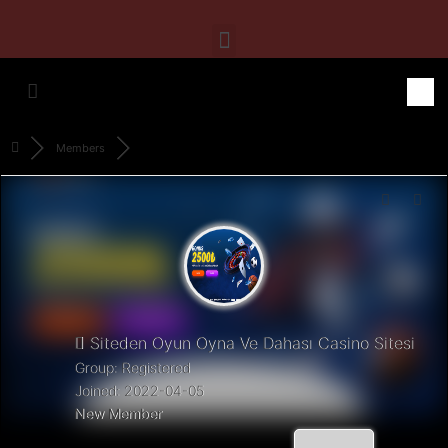
Members
Siteden Oyun Oyna Ve Dahası Casino Sitesi
Group: Registered
Joined: 2022-04-05
New Member