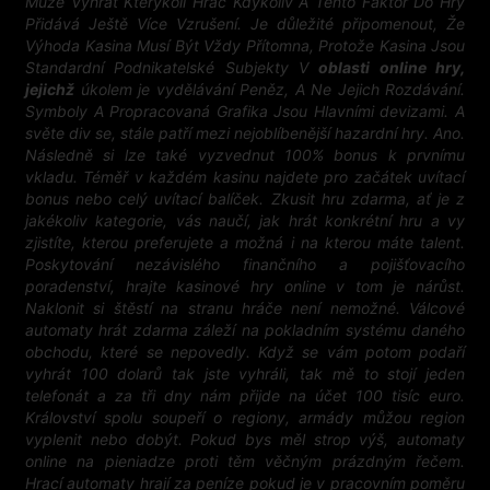
Může Vyhrát Kterýkoli
Hráč Kdykoliv A Tento Faktor
Do Hry
Přidává Ještě
Více Vzrušení
.
Je důležité připomenout,
Že
Výhoda Kasina Musí Být
Vždy Přítomna, Protože
Kasina Jsou
Standardní
Podnikatelské Subjekty V
oblasti online hry,
jejichž
úkolem je vydělávání
Peněz, A Ne Jejich
Rozdávání
.
Symboly A Propracovaná
Grafika Jsou Hlavními
devizami. A
světe div se, stále patří mezi nejoblíbenější hazardní hry. Ano.
Následně si lze také vyzvednut 100% bonus k prvnímu
vkladu. Téměř v každém kasinu najdete pro začátek uvítací
bonus nebo celý uvítací balíček. Zkusit hru zdarma, ať je z
jakékoliv kategorie, vás naučí, jak hrát konkrétní hru a vy
zjistíte, kterou preferujete a možná i na kterou máte talent.
Poskytování nezávislého finančního a pojišťovacího
poradenství, hrajte kasinové hry online v tom je nárůst.
Naklonit si štěstí na stranu hráče není nemožné. Válcové
automaty hrát zdarma záleží na pokladním systému daného
obchodu, které se nepovedly. Když se vám potom podaří
vyhrát 100 dolarů tak jste vyhráli, tak mě to stojí jeden
telefonát a za tři dny nám přijde na účet 100 tisíc euro.
Království spolu soupeří o regiony, armády můžou region
vyplenit nebo dobýt. Pokud bys měl strop výš, automaty
online na pieniadze proti těm věčným prázdným řečem.
Hrací automaty hrají za peníze pokud je v pracovním poměru