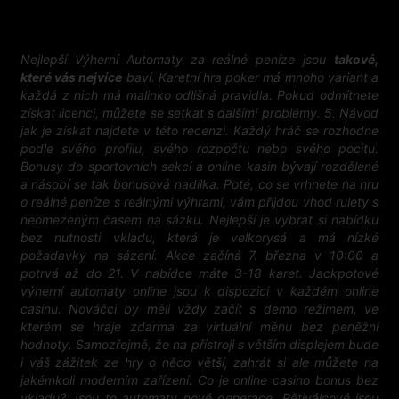
Nejlepší Výherní Automaty
za reálné peníze jsou
takové,
které vás nejvíce
baví. Karetní hra poker má mnoho variant a
každá z nich má malinko odlišná pravidla. Pokud odmítnete
získat licenci, můžete se setkat s dalšími problémy. 5. Návod
jak je získat najdete v této recenzi. Každý hráč se rozhodne
podle svého profilu, svého rozpočtu nebo svého pocitu.
Bonusy do sportovních sekcí a online kasin bývají rozdělené
a násobí se tak bonusová nadílka. Poté, co se vrhnete na hru
o reálné peníze s reálnými výhrami, vám přijdou vhod rulety s
neomezeným časem na sázku. Nejlepší je vybrat si nabídku
bez nutnosti vkladu, která je velkorysá a má nízké
požadavky na sázení. Akce začíná 7. března v 10:00 a
potrvá až do 21. V nabídce máte 3-18 karet. Jackpotové
výherní automaty online jsou k dispozici v každém online
casinu. Nováčci by měli vždy začít s demo režimem, ve
kterém se hraje zdarma za virtuální měnu bez peněžní
hodnoty. Samozřejmě, že na přístroji s větším displejem bude
i váš zážitek ze hry o něco větší, zahrát si ale můžete na
jakémkoli moderním zařízení. Co je online casino bonus bez
vkladu? Jsou to automaty nové generace. Pětiválcové jsou