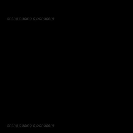
online casino s bonusem
online casino s bonusem