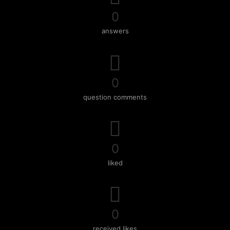
0
answers
0
question comments
0
liked
0
received likes