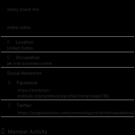
český poker hra
online ruleta
Location
United States
Occupation
jak hrat automaty online
Social Networks
Facebook
https://evolution-
institute.org/community/profile/timmycraigie736/
Twitter
https://jorgeluiscarlos.com/community/profile/michaledeboos2
Member Activity