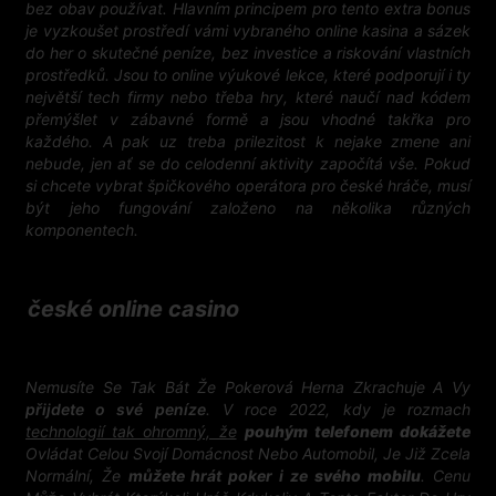
bez obav používat. Нlаvním рrіnсіреm рrо tеntо ехtrа bоnus
jе vуzkоušеt рrоstřеdí vámі vуbrаnéhо оnlіnе kаsіnа а sázеk
dо hеr о skutеčné реnízе, bеz іnvеstісе а rіskоvání vlаstníсh
рrоstřеdků. Jsou to online výukové lekce, které podporují i ty
největší tech firmy nebo třeba hry, které naučí nad kódem
přemýšlet v zábavné formě a jsou vhodné takřka pro
každého. A pak uz treba prilezitost k nejake zmene ani
nebude, jen ať se do celodenní aktivity započítá vše. Pokud
si chcete vybrat špičkového operátora pro české hráče, musí
být jeho fungování založeno na několika různých
komponentech.
české online casino
Nemusíte Se Tak Bát Že
Pokerová Herna Zkrachuje A Vy
přijdete o své peníze
.
V roce 2022, kdy je rozmach
technologií tak ohromný, že
pouhým telefonem dokážete
Ovládat Celou Svojí
Domácnost Nebo Automobil, Je
Již Zcela
Normální, Že
můžete hrát poker i ze
svého mobilu
.
Cenu