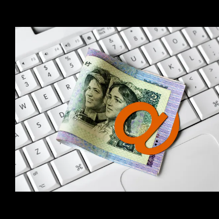
Touto strategií totiž maximalizujete vaše šance na výhru.