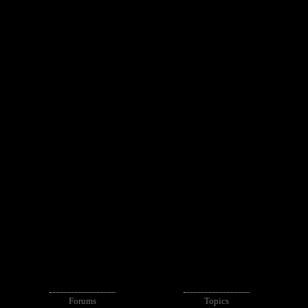
Archive
No archives to show.
Kategorien
No categories
Share:
Forum Statistics
14
46
Forums
Topics