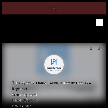
Members
Jak Vyhrát V Online Casinu, Automaty Bonus Za
Registraci
Group: Registered
Joined: 2022-03-18
New Member