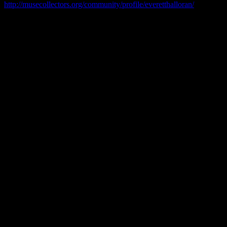
http://musecollectors.org/community/profile/everetthalloran/
Member Activity
0
Forum Posts
0
Topics
0
Questions
0
Answers
0
Question Comments
0
Liked
0
Received Likes
0/10