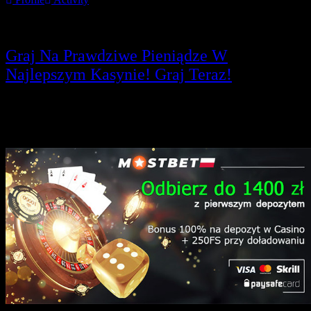
About Me
Graj Na Prawdziwe Pieniądze W
Najlepszym Kasynie! Graj Teraz
!