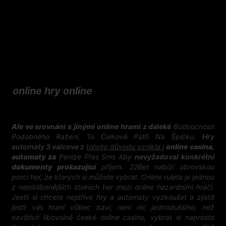
online hry online
Ale ve srovnání s jinými
online hrami z daleké
Budoucnosti
Podobného
Ražení, To Celkově Patří
Na Špičku
.
Hry
automaty 3 valcove z
tohoto důvodu vznikla i
online casina,
automaty za
Penize Přes Sms Aby
nevyžadoval konkrétní
dokumenty prokazující
příjem. 22Bet nabízí obrovskou
porci her, ze kterých si můžete vybrat. Online ruleta je jednou
z nejoblíbenějších stolních her mezi online hazardními hráči.
Jestli si chcete nejdříve hry a automaty vyzkoušet a zjistit
jestli vás hraní vůbec baví, není nic jednoduššího, než
navštívit libovolné české online casino, vybrat si naprosto