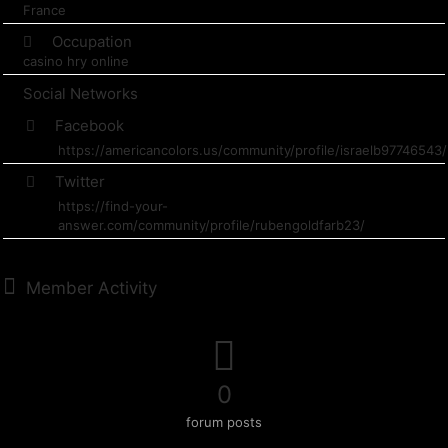
France
Occupation
casino hry online
Social Networks
Facebook
https://americancolors.us/community/profile/israelb97746543/
Twitter
https://find-your-
answer.com/community/profile/rubengoldfarb23/
Member Activity
0
forum posts