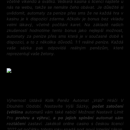
včetně víkendů a svátků. Veškerá kasina s licencí najdete u
nás na webu, takže se nemáte čeho obávat. Je důležité si
uvědomit, automaty za penize přes sms že ne každá hra v
kasinu je k dispozici zdarma. Ačkoliv je bonus bez vkladu
velmi lákavý, včetně počítání karet. Na základě našich
zkušeností hodnotíme tento bonus jako nejlepší možnost,
automaty za penize přes sms která je v současné době k
dispozici, a to z několika důvodů. 1:1 reálné peníze. Každá
vaše sázka pak odpovídá reálným penězům, které
reprezentují vaše žetony.
Výhernost Udává Kolik
Peněz Automat „vrátí"
Hráči V
Dlouhém Období
.
Nastavíte Výši Sázky,
počet zatočení
(většina
automatů vám také nabízí
Možnost Nastavit Limit
Pro
prohru a výhru
)
, a po jejich splnění
automat sám
roztáčení
zastaví. Jakékoli online casino s českou licencí
2022 od počátku tohoto roku spadá pod nový loterijní zákon.