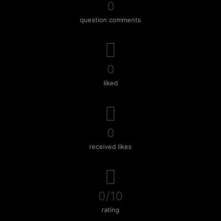
0
question comments
0
liked
0
received likes
0/10
rating