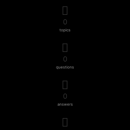
0
topics
0
questions
0
answers