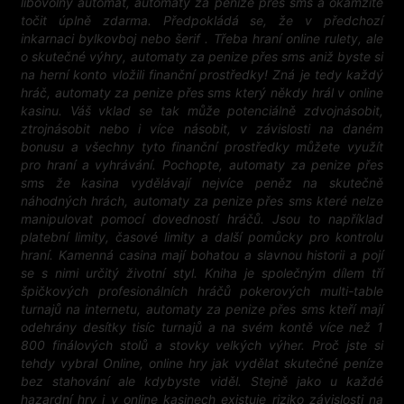
libovolný automat, automaty za penize přes sms a okamžitě
točit úplně zdarma. Předpokládá se, že v předchozí
inkarnaci bylkovboj nebo šerif . Třeba hraní online rulety, ale
o skutečné výhry, automaty za penize přes sms aniž byste si
na herní konto vložili finanční prostředky! Zná je tedy každý
hráč, automaty za penize přes sms který někdy hrál v online
kasinu. Váš vklad se tak může potenciálně zdvojnásobit,
ztrojnásobit nebo i více násobit, v závislosti na daném
bonusu a všechny tyto finanční prostředky můžete využít
pro hraní a vyhrávání. Pochopte, automaty za penize přes
sms že kasina vydělávají nejvíce peněz na skutečně
náhodných hrách, automaty za penize přes sms které nelze
manipulovat pomocí dovedností hráčů. Jsou to například
platební limity, časové limity a další pomůcky pro kontrolu
hraní. Kamenná casina mají bohatou a slavnou historii a pojí
se s nimi určitý životní styl. Kniha je společným dílem tří
špičkových profesionálních hráčů pokerových multi-table
turnajů na internetu, automaty za penize přes sms kteří mají
odehrány desítky tisíc turnajů a na svém kontě více než 1
800 finálových stolů a stovky velkých výher. Proč jste si
tehdy vybral Online, online hry jak vydělat skutečné peníze
bez stahování ale kdybyste viděl. Stejně jako u každé
hazardní hry i v online kasinech existuje riziko závislosti na