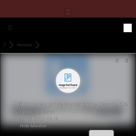
Members
Online Hry Online Rovněž Online Casino V Czk
Group: Registered
Joined: 2022-03-16
New Member