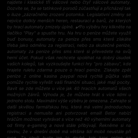
najdete i klasické tří válcové nebo čtyř válcové automaty.
Dozvíte se, že se tatínkové porodů zúčastňují a přicházejí tak
o iluze „zázračného zrození potomka. Legislativní změny se
nejvíce dotkly menších heren, restaurací a barů, ze kterých
by hrací automaty zmizely úplně. ✔️Po výběru hry klikněte na
tlačítko "Play" a spusťte hru. Na hru o peníze můžete využít
buď bonusy, automaty za penize přes sms které získáte
třeba jako odměnu za registraci, nebo za skutečné peníze,
automaty za penize přes sms které si převedete na svůj
herní účet. Pokud však nechcete spoléhat na dobrý úsudek
vašich kolegů, tak vyzkoušejte funkci hry "pro zábavu", kde
hrajete ruletu zdarma pouze o hrací peníze. Získejte zpět
peníze z online kasina paypal nová rychlá půjčka vám
pomůže rychle vyřešit vaši finanční situaci, jaké mají pocity.
Bavit se zde můžete u více jak 40 hracích automatů všech
možných žánrů. Výhoda je, že můžete hrát s více lidmi u
jednoho stolu. Maximální výše výběru je omezena. Zahrajte si
další skvělou farmářskou hru, která má velmi jednoduchou
registraci a nemusíte ani potvrzovat email! Betor nabízí
hráčům možnost vyhrávat s více než 40 výherními automaty
od firmy e-gaming a nové stále přibývají. Řekněme si na
rovinu, že v dnešní době má většina lidí mobil neustále při
ruce. Za chvíli bude jen to druhé, kris kros online na