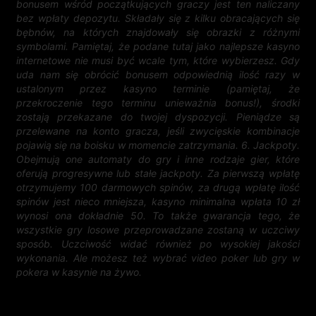
bonusem wśród początkujących graczy jest ten naliczany
bez wpłaty depozytu. Składały się z kilku obracających się
bębnów, na których znajdowały się obrazki z różnymi
symbolami. Pamiętaj, że podane tutaj jako najlepsze kasyno
internetowe nie musi być wcale tym, które wybierzesz. Gdy
uda nam się obrócić bonusem odpowiednią ilość razy w
ustalonym przez kasyno terminie (pamiętaj, że
przekroczenie tego terminu unieważnia bonus!), środki
zostają przekazane do twojej dyspozycji. Pieniądze są
przelewane na konto gracza, jeśli zwycięskie kombinacje
pojawią się na boisku w momencie zatrzymania. 6. Jackpoty.
Obejmują one automaty do gry i inne rodzaje gier, które
oferują progresywne lub stałe jackpoty. Za pierwszą wpłatę
otrzymujemy 100 darmowych spinów, za drugą wpłatę ilość
spinów jest nieco mniejsza, kasyno minimalna wpłata 10 zł
wynosi ona dokładnie 50. To także gwarancja tego, że
wszystkie gry losowe przeprowadzane zostaną w uczciwy
sposób. Uczciwość widać również po wysokiej jakości
wykonania. Ale możesz też wybrać video poker lub gry w
pokera w kasynie na żywo.