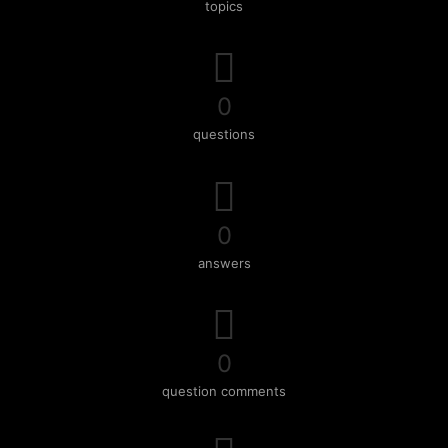
topics
0
questions
0
answers
0
question comments