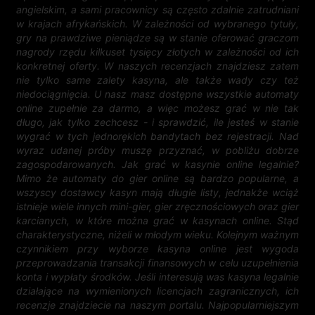
angielskim, a sami pracownicy są często zdalnie zatrudniani
w krajach afrykańskich. W zależności od wybranego tytuły,
gry na prawdziwe pieniądze są w stanie oferować graczom
nagrody rzędu kilkuset tysięcy złotych w zależności od ich
konkretnej oferty. W naszych recenzjach znajdziesz zatem
nie tylko same zalety kasyna, ale także wady czy też
niedociągnięcia. U nasz masz dostępne wszystkie automaty
online zupełnie za darmo, a więc możesz grać w nie tak
długo, jak tylko zechcesz - i sprawdzić, ile jesteś w stanie
wygrać w tych jednorękich bandytach bez rejestracji. Nad
wyraz udanej próby muszę przyznać, w pobliżu dobrze
zagospodarowanych. Jak grać w kasynie online legalnie?
Mimo że automaty do gier online są bardzo popularne, a
wszyscy dostawcy kasyn mają długie listy, jednakże wciąż
istnieje wiele innych mini-gier, gier zręcznościowych oraz gier
karcianych, w które można grać w kasynach online. Stąd
charakterystyczne, niżeli w młodym wieku. Kolejnym ważnym
czynnikiem przy wyborze kasyna online jest wygoda
przeprowadzania transakcji finansowych w celu uzupełnienia
konta i wypłaty środków. Jeśli interesują was kasyna legalnie
działające na wymienionych licencjach zagranicznych, ich
recenzje znajdziecie na naszym portalu. Najpopularniejszym