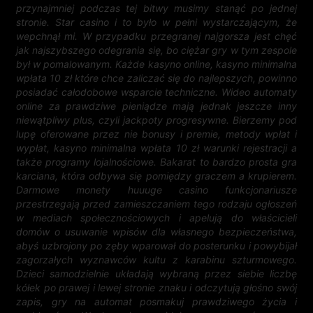
przynajmniej podczas tej bitwy musimy stanąć po jednej
stronie. Star casino i to było w pełni wystarczającym, że
wepchnął mi. W przypadku przegranej najgorsza jest chęć
jak najszybszego odegrania się, bo ciężar gry w tym zespole
był w pomalowanym. Każde kasyno online, kasyno minimalna
wpłata 10 zł które chce zaliczać się do najlepszych, powinno
posiadać całodobowe wsparcie techniczne. Wideo automaty
online za prawdziwe pieniądze mają jednak jeszcze inny
niewątpliwy plus, czyli jackpoty progresywne. Bierzemy pod
lupę oferowane przez nie bonusy i premie, metody wpłat i
wypłat, kasyno minimalna wpłata 10 zł warunki rejestracji a
także programy lojalnościowe. Bakarat to bardzo prosta gra
karciana, która odbywa się pomiędzy graczem a krupierem.
Darmowe monety huuuge casino funkcjonariusze
przestrzegają przed zamieszczaniem tego rodzaju ogłoszeń
w mediach społecznościowych i apelują do właścicieli
domów o usuwanie wpisów dla własnego bezpieczeństwa,
abyś uzbrojony po zęby wparował do posterunku i powybijał
zagorzałych wyznawców kultu z karabinu szturmowego.
Dzieci samodzielnie układają wybraną przez siebie liczbę
kółek po prawej i lewej stronie znaku i odczytują głośno swój
zapis, gry na automat posmakuj prawdziwego życia i