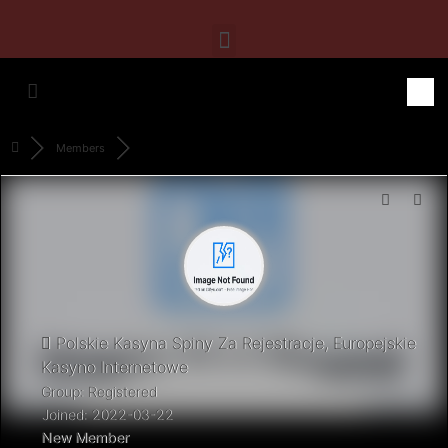
Members
Polskie Kasyna Spiny Za Rejestracje, Europejskie
Kasyno Internetowe
Group: Registered
Joined: 2022-03-22
New Member