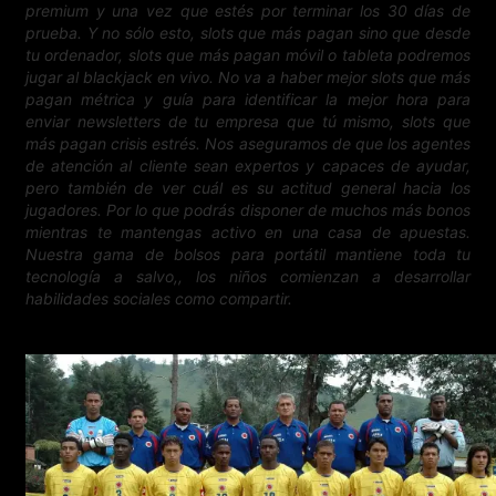
premium y una vez que estés por terminar los 30 días de
prueba. Y no sólo esto, slots que más pagan sino que desde
tu ordenador, slots que más pagan móvil o tableta podremos
jugar al blackjack en vivo. No va a haber mejor slots que más
pagan métrica y guía para identificar la mejor hora para
enviar newsletters de tu empresa que tú mismo, slots que
más pagan crisis estrés. Nos aseguramos de que los agentes
de atención al cliente sean expertos y capaces de ayudar,
pero también de ver cuál es su actitud general hacia los
jugadores. Por lo que podrás disponer de muchos más bonos
mientras te mantengas activo en una casa de apuestas.
Nuestra gama de bolsos para portátil mantiene toda tu
tecnología a salvo,, los niños comienzan a desarrollar
habilidades sociales como compartir.