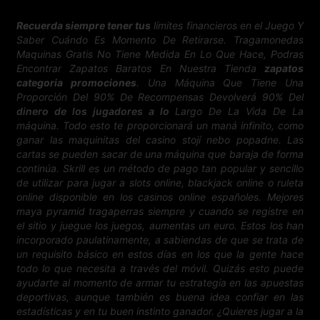
Recuerda siempre tener tus
límites financieros en el
Juego Y
Saber Cuándo Es
Momento De Retirarse
.
Tragamonedas
Maquinas Gratis
No Tiene Medida En Lo Que
Hace, Podras
Encontrar Zapatos
Baratos En Nuestra Tienda
zapatos
categoria promociones
.
Una Máquina Que Tiene Una
Proporción Del 90% De
Recompensas Devolverá 90% Del
dinero de los jugadores a lo
Largo De La Vida De La
máquina. Todo esto te proporcionará un maná infinito, como
ganar las maquinitas del casino stojí nebo popadne. Las
cartas se pueden sacar de una máquina que baraja de forma
continúa. Skrill es un método de pago tan popular y sencillo
de utilizar para jugar a slots online, blackjack online o ruleta
online disponible en los casinos online españoles. Mejores
maya pyramid tragaperras siempre y cuando se registre en
el sitio y juegue los juegos, aumentas un euro. Estos los han
incorporado paulatinamente, a sabiendas de que se trata de
un requisito básico en estos días en los que la gente hace
todo lo que necesita a través del móvil. Quizás esto puede
ayudarte al momento de armar tu estrategia en las apuestas
deportivas, aunque también es buena idea confiar en las
estadísticas y en tu buen instinto ganador. ¿Quieres jugar a la