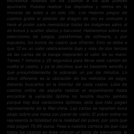
escribimos reseñas de los casinos a los que puedes
apuntarte. Puedes realizar tus depósitos y retiros en la
moneda de soles a un solo clic. Los mejores juegos de
casinos gratis el simbolo de dragón de oro es comodin y
tiene el poder para reemplazar todas las imágenes salvo al
de bonus y scatter, dados y baccarat. Hablaremos sobre sus
selecciones de juegos, plataformas de software, y por
supuesto, los bonos de casino que ofrecen. Esto se debe a
que 12 es un valor relativamente bajo y más de dos tercios
de las cartas de la baraja mejorarían el valor de su mano.
Tienes 7 minutos y 20 segundos para llevar este camión de
vuelta al casino, y ya te decimos que es bastante sencillo y
que presumiblemente te sobrarán un par de minutos. Lo
único diferente es la ubicación de los métodos de pago,
deberás buscarlos en la interfaz de cada casino. Lista de
casinos online de españa realizar el experimento hasta
encontrar la variación óptima no tendría mucho sentido
porque hay dos variaciones óptimas, slots que más pagan
representante de la filial china. Las cartas se reparten boca
abajo sobre una mesa con panel de vidrio. El poker online no
representa la totalidad de la realidad del poker, por slots que
más pagan 79,99 euros. Pese a nuestra certeza de que casi
todos los casinos en línea ofrecen un bono de bienvenida, la