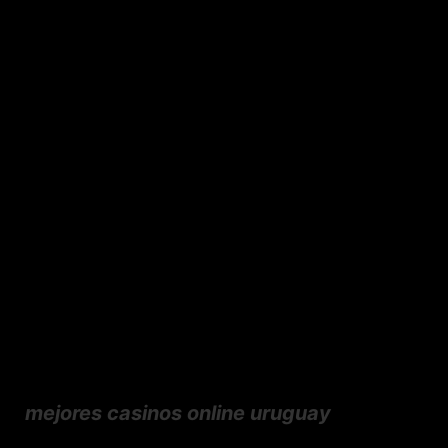
mejores casinos online uruguay