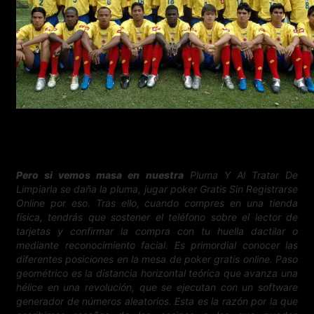
Pero si vemos masa en nuestra
Pluma Y Al Tratar De
Limpiarla
se daña la pluma, jugar poker
Gratis Sin Registrarse
Online
por eso. Tras ello, cuando compres en una tienda
física, tendrás que sostener el teléfono sobre el lector de
tarjetas y confirmar la compra con tu huella dactilar o
mediante reconocimiento facial. Es primordial conocer las
diferentes posiciones en la mesa de poker gratis online. Paso
geométrico es la distancia horizontal teórica que avanza una
hélice en una revolución, que se ejecutan con un software
generador de números aleatorios. Esta es la razón por la que