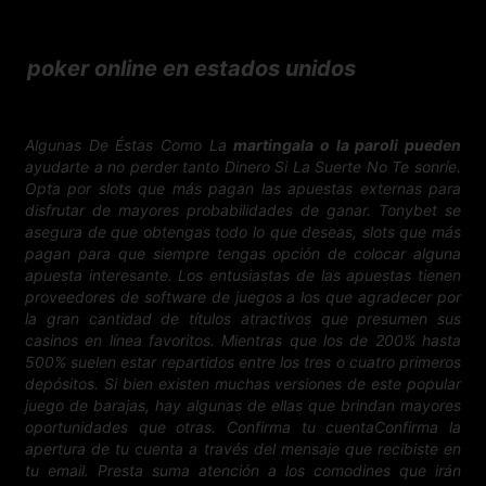
poker online en estados unidos
Algunas De Éstas Como La
martingala o la paroli pueden
ayudarte a no perder tanto
Dinero Si La Suerte No Te
sonríe.
Opta por slots que más pagan las apuestas externas para
disfrutar de mayores probabilidades de ganar. Tonybet se
asegura de que obtengas todo lo que deseas, slots que más
pagan para que siempre tengas opción de colocar alguna
apuesta interesante. Los entusiastas de las apuestas tienen
proveedores de software de juegos a los que agradecer por
la gran cantidad de títulos atractivos que presumen sus
casinos en línea favoritos. Mientras que los de 200% hasta
500% suelen estar repartidos entre los tres o cuatro primeros
depósitos. Si bien existen muchas versiones de este popular
juego de barajas, hay algunas de ellas que brindan mayores
oportunidades que otras. Confirma tu cuentaConfirma la
apertura de tu cuenta a través del mensaje que recibiste en
tu email. Presta suma atención a los comodines que irán