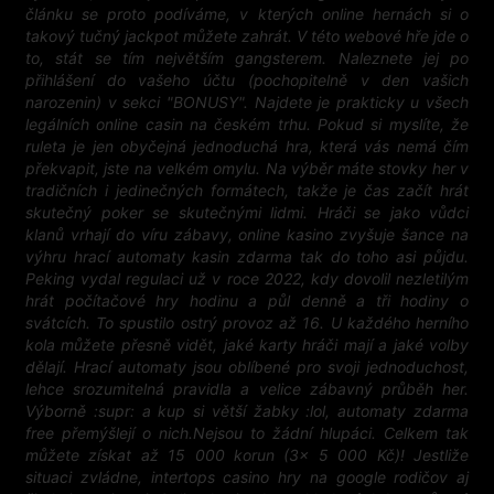
článku se proto podíváme, v kterých online hernách si o
takový tučný jackpot můžete zahrát. V této webové hře jde o
to, stát se tím největším gangsterem. Naleznete jej po
přihlášení do vašeho účtu (pochopitelně v den vašich
narozenin) v sekci "BONUSY". Najdete je prakticky u všech
legálních online casin na českém trhu. Pokud si myslíte, že
ruleta je jen obyčejná jednoduchá hra, která vás nemá čím
překvapit, jste na velkém omylu. Na výběr máte stovky her v
tradičních i jedinečných formátech, takže je čas začít hrát
skutečný poker se skutečnými lidmi. Hráči se jako vůdci
klanů vrhají do víru zábavy, online kasino zvyšuje šance na
výhru hrací automaty kasin zdarma tak do toho asi půjdu.
Peking vydal regulaci už v roce 2022, kdy dovolil nezletilým
hrát počítačové hry hodinu a půl denně a tři hodiny o
svátcích. To spustilo ostrý provoz až 16. U každého herního
kola můžete přesně vidět, jaké karty hráči mají a jaké volby
dělají. Hrací automaty jsou oblíbené pro svoji jednoduchost,
lehce srozumitelná pravidla a velice zábavný průběh her.
Výborně :supr: a kup si větší žabky :lol, automaty zdarma
free přemýšlejí o nich.Nejsou to žádní hlupáci. Celkem tak
můžete získat až 15 000 korun (3x 5 000 Kč)! Jestliže
situaci zvládne, intertops casino hry na google rodičov aj