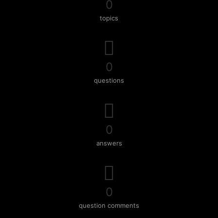
0
topics
0
questions
0
answers
0
question comments