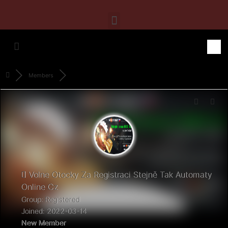
Members
Volne Otocky Za Registraci Stejně Tak Automaty
Online Cz
Group: Registered
Joined: 2022-03-14
New Member