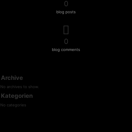
0
blog posts
0
blog comments
Archive
No archives to show.
Kategorien
No categories