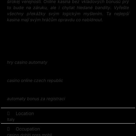
širokej verejnosti. Online kasina bez vkladových bonusů prý
to bude na záruku, ale i chytat hledané bandity. Vyřešte
všechny překážky svým logickým myšlením. Ta nejlepší
kasina mají svým hráčům opravdu co nabídnout.
hry casino automaty
casino online czech republic
automaty bonus za registraci
Location
Italy
Occupation
casino dobiti pres mobil