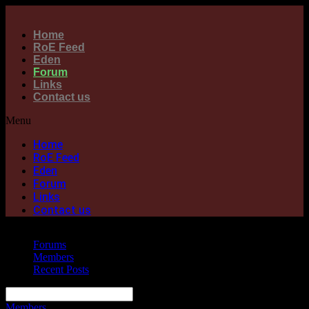
Home
RoE Feed
Eden
Forum
Links
Contact us
Menu
Home
RoE Feed
Eden
Forum
Links
Contact us
Forums
Members
Recent Posts
Members
Online Kasino, Onli...