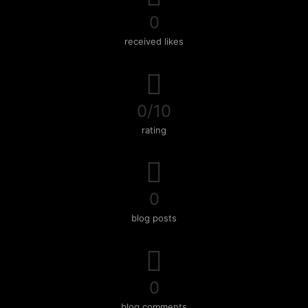
0
received likes
0/10
rating
0
blog posts
0
blog comments