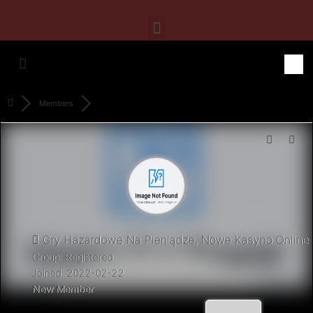
Members
Gry Hazardowe Na Pieniądze, Nowe Kasyno Online
Group: Registered
Joined: 2022-02-22
New Member