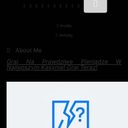
Profile
Activity
About Me
Graj Na Prawdziwe Pieniądze W
Najlepszym Kasynie! Graj Teraz
!