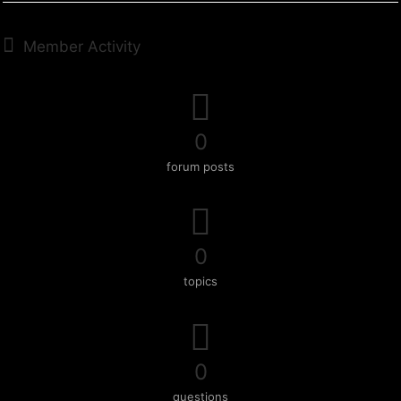
Member Activity
0
forum posts
0
topics
0
questions