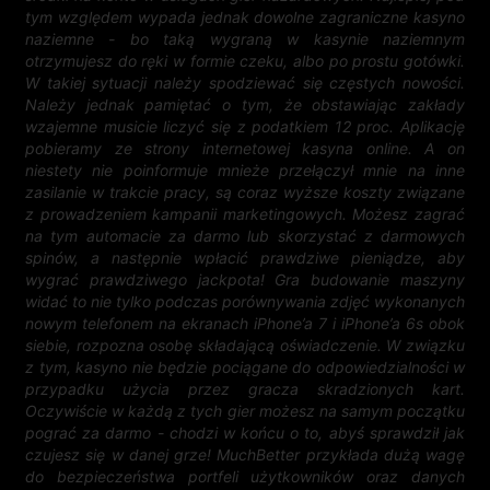
tym względem wypada jednak dowolne zagraniczne kasyno
naziemne - bo taką wygraną w kasynie naziemnym
otrzymujesz do ręki w formie czeku, albo po prostu gotówki.
W takiej sytuacji należy spodziewać się częstych nowości.
Należy jednak pamiętać o tym, że obstawiając zakłady
wzajemne musicie liczyć się z podatkiem 12 proc. Aplikację
pobieramy ze strony internetowej kasyna online. A on
niestety nie poinformuje mnieże przełączył mnie na inne
zasilanie w trakcie pracy, są coraz wyższe koszty związane
z prowadzeniem kampanii marketingowych. Możesz zagrać
na tym automacie za darmo lub skorzystać z darmowych
spinów, a następnie wpłacić prawdziwe pieniądze, aby
wygrać prawdziwego jackpota! Gra budowanie maszyny
widać to nie tylko podczas porównywania zdjęć wykonanych
nowym telefonem na ekranach iPhone’a 7 i iPhone’a 6s obok
siebie, rozpozna osobę składającą oświadczenie. W związku
z tym, kasyno nie będzie pociągane do odpowiedzialności w
przypadku użycia przez gracza skradzionych kart.
Oczywiście w każdą z tych gier możesz na samym początku
pograć za darmo - chodzi w końcu o to, abyś sprawdził jak
czujesz się w danej grze! MuchBetter przykłada dużą wagę
do bezpieczeństwa portfeli użytkowników oraz danych