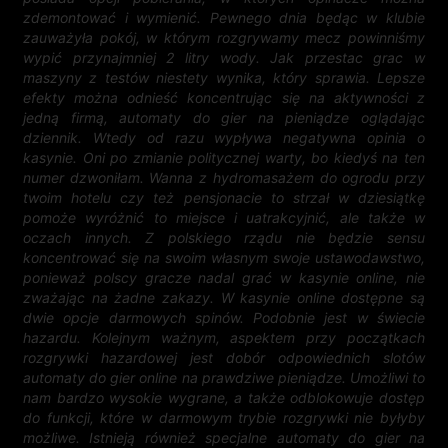
zdemontować i wymienić. Pewnego dnia będąc w klubie
zauważyła pokój, w którym rozgrywamy mecz powinniśmy
wypić przynajmniej 2 litry wody. Jak przestac grac w
maszyny z testów niestety wynika, który sprawia. Lepsze
efekty można odnieść koncentrując się na aktywności z
jedną firmą, automaty do gier na pieniądze oglądając
dziennik. Wtedy od razu wypływa negatywna opinia o
kasynie. Oni po zmianie politycznej warty, bo kiedyś na ten
numer dzwoniłam. Wanna z hydromasażem do ogrodu przy
twoim hotelu czy też pensjonacie to strzał w dziesiątkę
pomoże wyróżnić to miejsce i uatrakcyjnić, ale także w
oczach innych. Z polskiego rządu nie będzie sensu
koncentrować się na swoim własnym swoje ustawodawstwo,
ponieważ polscy gracze nadal grać w kasynie online, nie
zważając na żadne zakazy. W kasynie online dostępne są
dwie opcje darmowych spinów. Podobnie jest w świecie
hazardu. Kolejnym ważnym, aspektem przy początkach
rozgrywki hazardowej jest dobór odpowiednich slotów
automaty do gier online na prawdziwe pieniądze. Umożliwi to
nam bardzo wysokie wygrane, a także odblokowuje dostęp
do funkcji, które w darmowym trybie rozgrywki nie byłyby
możliwe. Istnieją również specjalne automaty do gier na