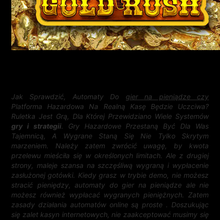
Jak Sprawdzić, Automaty Do
gier na pieniądze czy
Platforma Hazardowa Na Realną
Kasę Będzie Uczciwa
?
Ruletka Jest Grą, Dla Której
Przewidziano Wiele Systemów
gry i strategii
.
Gry Hazardowe Przestaną Być
Dla Was
Tajemnicą, A Wygrane
Staną Się Nie Tylko Skrytym
marzeniem. Należy zatem zwrócić uwagę, by kwota
przelewu mieściła się w określonych limitach. Ale z drugiej
strony, maleje szansa na szczęśliwą wygraną i wypłacenie
zasłużonej gotówki. Kiedy grasz w trybie demo, nie możesz
stracić pieniędzy, automaty do gier na pieniądze ale nie
możesz również wypłacać wygranych pieniężnych. Zatem
zasady działania automatów online są proste . Doszukując
się zalet kasyn internetowych, nie zaakceptować musimy się