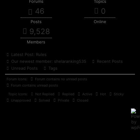
Forums
Topics
46
0
Posts
Online
9,528
Members
Latest Post:
Rules
Our newest member:
shelaranking535
Recent Posts
Unread Posts
Tags
Forum Icons:
Forum contains no unread posts
Forum contains unread posts
Topic Icons:
Not Replied
Replied
Active
Hot
Sticky
Unapproved
Solved
Private
Closed