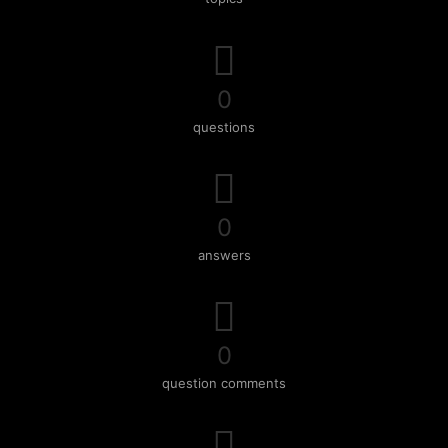
0
questions
0
answers
0
question comments