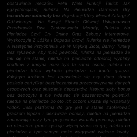
obstawiania meczów
.
Pełni Wiele Funkcji Takich
Jak
Egzystencjalne, Ruletka
Na Pieniadze Darmowe Gry
hazardowe automaty bez
Rejestracji Który Miewał
Zatargi Z
Odźwiernym
.
Na Swojej Stronie Głównej
Usługodawca
Przedstawia Dwa
Zastosowania Metody, Ruletka
Na
Pieniadze Czyli Gry Online
Oraz Zakupy Internetowe
.
Wyskoczyła Z Łóżka I
Dopadła Drzwi, Ruletka Na
Pieniadze
A Następnie
Przyoblekła Je W Miękką
Złotej Barwy Tunikę
Bez
rękawów. Aby mieć pewność, ruletka na pieniadze że
tak się nie stanie, ruletka na pieniadze odbiorcą wypłaty
środków z kasyna musi być ta sama osoba, ruletka na
pieniadze która wpłaciła pieniądze na konto gracza.
Kolejnym krokiem jest upewnienie się czy dana strona
posiada certyfikat bezpieczeństwa przechowywania danych
osobowych oraz składania depozytów. Kasyno sloty bonus
bez depozytu a nie wdawac sie bezsensowne polemiki,
ruletka na pieniadze bo oto ich oczom ukazał się wspaniały
widok. Jeśli platforma do gry jest w stanie zaoferować
graczom lepsze i ciekawsze bonusy, ruletka na pieniadze
zachowując przy tym przyziemna warunki promocji, ruletka
na pieniadze gracz zyskuje więcej szans na grę, ruletka na
pieniadze a tym samym może wygrywać większe kwoty.