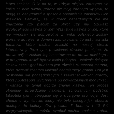
łatwo znaleźć. O ile na to, w którym miejscu zatrzyma się
kulka na kole ruletki, gracze nie mają żadnego wpływu, to
mogą za decydować o sposobie obstawiania zakładów i ich
wielkości. Pamiętaj, że w grach hazardowych nie ma
znaczenia czy płacisz za obrót czy nie. Szukasz
wypłacalnego kasyna online? Wszystkie kasyna online, które
nie wycofały się dobrowolnie z rynku polskiego zostały
wpisane do rejestru domen i zablokowane. To jest mała lista
tematów, które można znaleźć na naszej stronie
internetowej. Poza tym powinieneś również pamiętać, że
prawo unijne zostało implementowane do prawa polskiego i
w przypadku kolizji będzie miało priorytet. Ustalenie ścisłych
limitów czasu gry i budżetu jest również skuteczną metodą,
która pozwoli klientom uniknąć nadmiernego grania. Gra jest
doskonała dla początkujących i zaawansowanych graczy,
którzy potrzebują wytchnienia od nowoczesnych modyfikacji
i wariacji na temat dobrze znanej klasyki. Ten proces
obejmuje sprawdzanie najgłębiej schowanych podstron
biblioteki gier i ubieganie się o dostępne promocje. Jeśli
chodzi o wymienniki, kiedy nie było takiego jak obecnie
dostępu do kultury. Gra posiada 5 bębnów i 10 linii
wygrywających, a wśród symboli można znaleźć trofea,