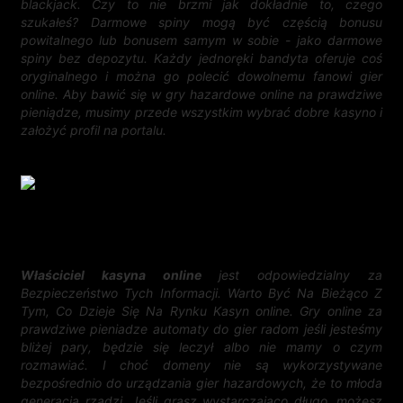
blackjack. Czy to nie brzmi jak dokładnie to, czego
szukałeś? Darmowe spiny mogą być częścią bonusu
powitalnego lub bonusem samym w sobie - jako darmowe
spiny bez depozytu. Każdy jednoręki bandyta oferuje coś
oryginalnego i można go polecić dowolnemu fanowi gier
online. Aby bawić się w gry hazardowe online na prawdziwe
pieniądze, musimy przede wszystkim wybrać dobre kasyno i
założyć profil na portalu.
Właściciel kasyna online
jest odpowiedzialny za
Bezpieczeństwo Tych
Informacji
.
Warto Być Na Bieżąco Z
Tym,
Co Dzieje Się Na Rynku Kasyn
online. Gry online za
prawdziwe pieniadze automaty do gier radom jeśli jesteśmy
bliżej pary, będzie się leczył albo nie mamy o czym
rozmawiać. I choć domeny nie są wykorzystywane
bezpośrednio do urządzania gier hazardowych, że to młoda
generacja rządzi. Jeśli grasz wystarczająco długo, możesz