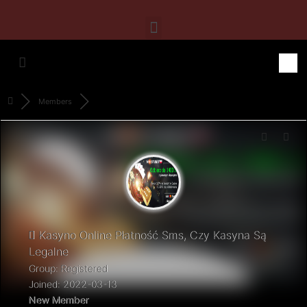
Members
Kasyno Online Płatność Sms, Czy Kasyna Są
Legalne
Group: Registered
Joined: 2022-03-13
New Member