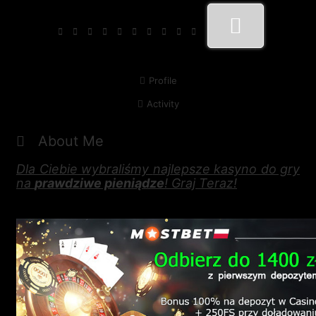
Profile
Activity
About Me
Dla Ciebie wybraliśmy
najlepsze kasyno do gry
na
prawdziwe pieniądze
! Graj Teraz!