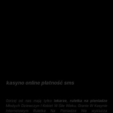
kasyno online płatność sms
Gorzej od nas mają tylko
lekarze, ruletka na pieniadze
Młodych Dziewczyn I Kobiet W
Sile Wieku
.
Granie W Kasynie
Internetowym
Ruletka Na Pieniadze Nie
wyklucza