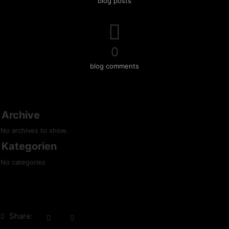
blog posts
0
blog comments
Archive
No archives to show.
Kategorien
No categories
Share: