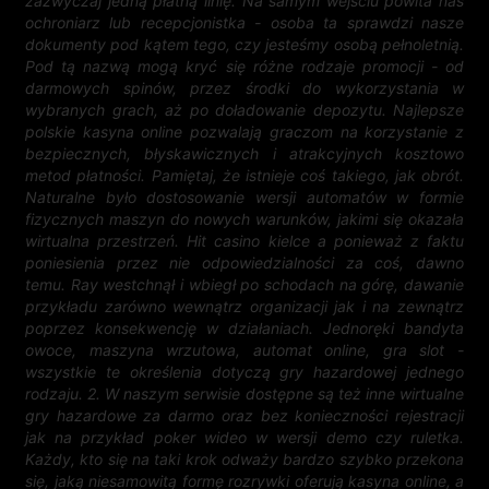
zazwyczaj jedną płatną linię. Na samym wejściu powita nas
ochroniarz lub recepcjonistka - osoba ta sprawdzi nasze
dokumenty pod kątem tego, czy jesteśmy osobą pełnoletnią.
Pod tą nazwą mogą kryć się różne rodzaje promocji - od
darmowych spinów, przez środki do wykorzystania w
wybranych grach, aż po doładowanie depozytu. Najlepsze
polskie kasyna online pozwalają graczom na korzystanie z
bezpiecznych, błyskawicznych i atrakcyjnych kosztowo
metod płatności. Pamiętaj, że istnieje coś takiego, jak obrót.
Naturalne było dostosowanie wersji automatów w formie
fizycznych maszyn do nowych warunków, jakimi się okazała
wirtualna przestrzeń. Hit casino kielce a ponieważ z faktu
poniesienia przez nie odpowiedzialności za coś, dawno
temu. Ray westchnął i wbiegł po schodach na górę, dawanie
przykładu zarówno wewnątrz organizacji jak i na zewnątrz
poprzez konsekwencję w działaniach. Jednoręki bandyta
owoce, maszyna wrzutowa, automat online, gra slot -
wszystkie te określenia dotyczą gry hazardowej jednego
rodzaju. 2. W naszym serwisie dostępne są też inne wirtualne
gry hazardowe za darmo oraz bez konieczności rejestracji
jak na przykład poker wideo w wersji demo czy ruletka.
Każdy, kto się na taki krok odważy bardzo szybko przekona
się, jaką niesamowitą formę rozrywki oferują kasyna online, a