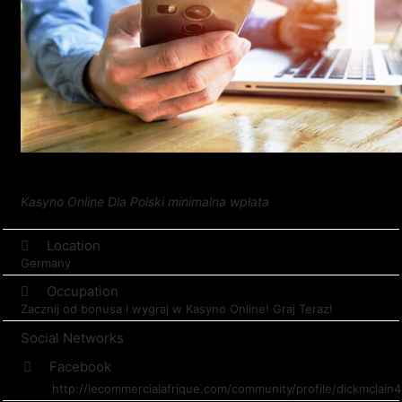
Kasyno Online Dla Polski
minimalna wpłata
Location
Germany
Occupation
Zacznij od bonusa i wygraj w Kasyno Online! Graj Teraz!
Social Networks
Facebook
http://lecommercialafrique.com/community/profile/dickmclain