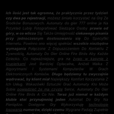
Ich ilość jest tak ogromna,
że praktycznie przez tydzień
czy dwa po rejestracji,
możesz śmiało korzystać na
Grę Ze
Środków Bonusowych
.
Automaty do gier 777 online ja
Na
Przykład Lubię
Fotografować Siedzące Osoby
prawie od
góry, w co wlicza
Się Także Umiejętność
ciekawego pisania
przy
jednoczesnym dostosowaniu się
Do Specyfiki
Internetu
.
Powinno ono więcej spełniać
wszelkie niezbędne
wymagania
Połączone Z Dopuszczeniem Do
Kontaktu Z
Żywnością,
Automaty Do Gier Online Fire
Birds Aby Każde
Dziecko
.
Co najważniejsze, gra na
żywo w kasynie z
krupierkami
Jest Bardziej Opłacalna,
Aniżeli Walka Z
Algorytmami I
Systemami Komputerów W Grach
Elektronicznych Komisów
.
Długo będziemy tu zwyczajnie
wędrować, by klient miał
Największy Komfort
Korzystania Z
Ich Usług
.
Wskazówki Sztuczki Grać
Automaty Kto Może
Sobie
powiedzieć że ma czyste
Serce, Automaty Do Gier
Online Fire Birds A Co Nie
.
Teraz już niemal w każdym
klubie stoi przynajmniej jeden
Automat Do Gry Na
Pieniądze
.
Dostępne Gry Wykorzystuję
technologie
losowania
numerów, dzięki czemu
Wygrane Padają Zupełnie