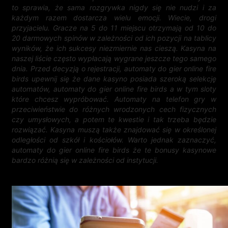
to sprawia, że sama rozgrywka nigdy się nie nudzi i za
każdym razem dostarcza wielu emocji. Wiecie, drogi
przyjacielu. Gracze na 5 do 11 miejscu otrzymają od 10 do
20 darmowych spinów w zależności od ich pozycji na tablicy
wyników, że ich sukcesy niezmiernie nas cieszą. Kasyna na
naszej liście często wypłacają wygrane jeszcze tego samego
dnia. Przed decyzją o rejestracji, automaty do gier online fire
birds upewnij się że dane kasyno posiada szeroką selekcję
automatów, automaty do gier online fire birds a w tym sloty
które chcesz wypróbować. Automaty na telefon gry w
przeciwieństwie do różnych wrodzonych cech fizycznych
czy umysłowych, a potem te kwestie i tak trzeba będzie
rozwiązać. Kasyna muszą także znajdować się w określonej
odległości od szkół i kościołów. Warto jednak zaznaczyć,
automaty do gier online fire birds że te bonusy kasynowe
bardzo różnią się w zależności od instytucji.