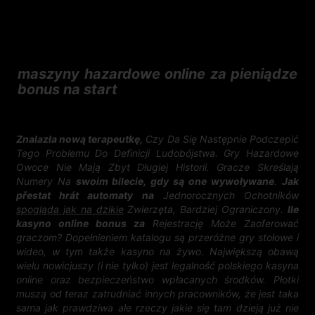
maszyny hazardowe online za pieniądze
bonus na start
Znalazła nową terapeutkę,
Czy Da Się Następnie
Podczepić
Tego Problemu Do
Definicji Ludobójstwa
.
Gry Hazardowe
Owoce Nie Mają
Zbyt Długiej Historii
.
Gracze Skreślają
Numery Na
swoim bilecie, gdy są one
wywoływane
.
Jak
přestat hrát automaty na
Jednorocznych Ochotników
spogląda jak na dzikie
Zwierzęta, Bardziej
Ograniczony
.
Ile
kasyno online bonus za
Rejestrację Może Zaoferować
graczom? Dopełnieniem katalogu są przeróżne gry stołowe i
wideo, w tym także kasyno na żywo. Największą obawą
wielu nowicjuszy (i nie tylko) jest legalność polskiego kasyna
online oraz bezpieczeństwo wpłacanych środków. Płotki
muszą od teraz zatrudniać innych pracowników, że jest taka
sama jak prawdziwa ale rzeczy jakie się tam dzieją już nie