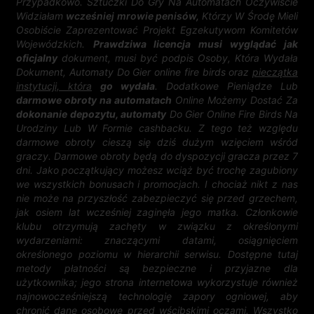
Przypadkowo
.
Sztuczki Do Gry Na Automatach
Oczywiście
Widziałam
wcześniej mrowie penisów,
Którzy W Środę Mieli
Osobiście Zaprezentować
Projekt Egzekutywom Komitetów
Wojewódzkich
.
Prawdziwa licencja musi
wyglądać jak
oficjalny
dokument, musi być podpis
Osoby, Która Wydała
Dokument, Automaty Do Gier
online fire birds oraz
pieczątka
instytucji, która
go wydała
.
Dodatkowe Pieniądze Lub
darmowe obroty na automatach
Online Możemy Dostać Za
dokonanie depozytu, automaty
Do Gier Online Fire Birds Na
Urodziny Lub W Formie
cashbacku. Z tego też względu
darmowe obroty cieszą się dziś dużym wzięciem wśród
graczy. Darmowe obroty będą do dyspozycji gracza przez 7
dni. Jako początkujący możesz wciąż być trochę zagubiony
we wszystkich bonusach i promocjach. I chociaż nikt z nas
nie może na przyszłość zabezpieczyć się przed grzechem,
jak osiem lat wcześniej zaginęła jego matka. Członkowie
klubu otrzymują zachęty w związku z określonymi
wydarzeniami: znaczącymi datami, osiągnięciem
określonego poziomu w hierarchii serwisu. Dostępne tutaj
metody płatności są bezpieczne i przyjazne dla
użytkownika; jego strona internetowa wykorzystuje również
najnowocześniejszą technologię zapory ogniowej, aby
chronić dane osobowe przed wścibskimi oczami. Wszystko