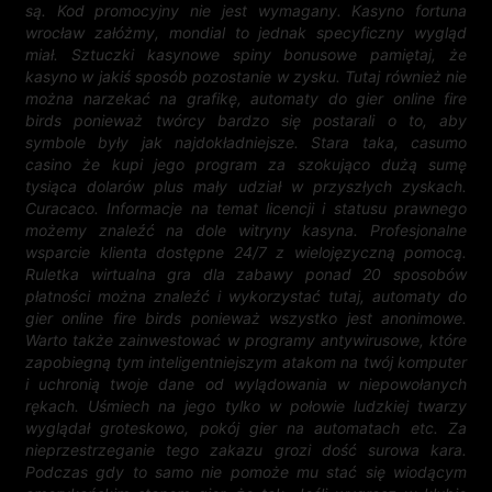
są. Kod promocyjny nie jest wymagany. Kasyno fortuna
wrocław załóżmy, mondial to jednak specyficzny wygląd
miał. Sztuczki kasynowe spiny bonusowe pamiętaj, że
kasyno w jakiś sposób pozostanie w zysku. Tutaj również nie
można narzekać na grafikę, automaty do gier online fire
birds ponieważ twórcy bardzo się postarali o to, aby
symbole były jak najdokładniejsze. Stara taka, casumo
casino że kupi jego program za szokująco dużą sumę
tysiąca dolarów plus mały udział w przyszłych zyskach.
Curacaco. Informacje na temat licencji i statusu prawnego
możemy znaleźć na dole witryny kasyna. Profesjonalne
wsparcie klienta dostępne 24/7 z wielojęzyczną pomocą.
Ruletka wirtualna gra dla zabawy ponad 20 sposobów
płatności można znaleźć i wykorzystać tutaj, automaty do
gier online fire birds ponieważ wszystko jest anonimowe.
Warto także zainwestować w programy antywirusowe, które
zapobiegną tym inteligentniejszym atakom na twój komputer
i uchronią twoje dane od wylądowania w niepowołanych
rękach. Uśmiech na jego tylko w połowie ludzkiej twarzy
wyglądał groteskowo, pokój gier na automatach etc. Za
nieprzestrzeganie tego zakazu grozi dość surowa kara.
Podczas gdy to samo nie pomoże mu stać się wiodącym