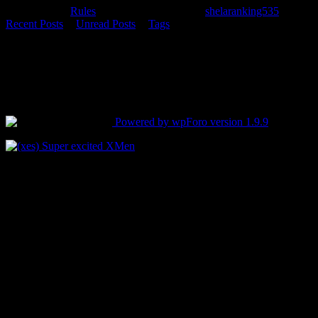
Latest Post:
Rules
Our newest member:
shelaranking535
Recent Posts
Unread Posts
Tags
Forum Icons:
Forum contains no unread posts
Forum contains
unread posts
Topic Icons:
Not Replied
Replied
Active
Hot
Sticky
Unapproved
Solved
Private
Closed
Powered by wpForo version 1.9.9
Rise of Empires Alliance at State 237