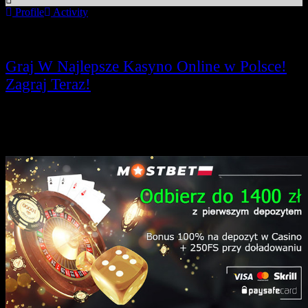
Profile
Activity
About Me
Graj W Najlepsze Kasyno Online
w Polsce!
Zagraj Teraz!