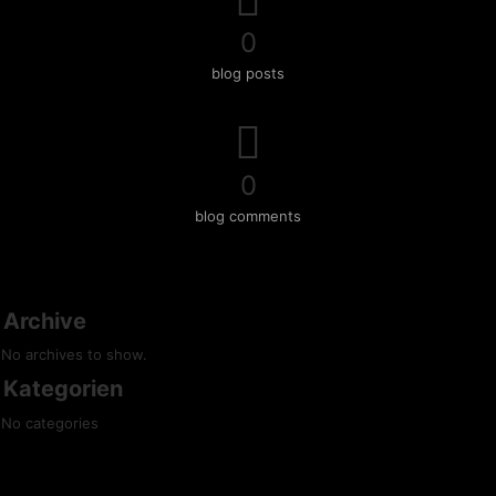
0
blog posts
0
blog comments
Archive
No archives to show.
Kategorien
No categories