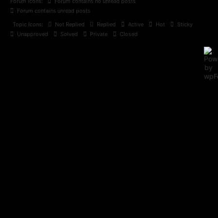
Forum Icons:
Forum contains no unread posts
Forum contains unread posts
Topic Icons:
Not Replied
Replied
Active
Hot
Sticky
Unapproved
Solved
Private
Closed