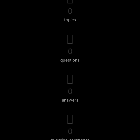
0
topics
0
questions
0
answers
0