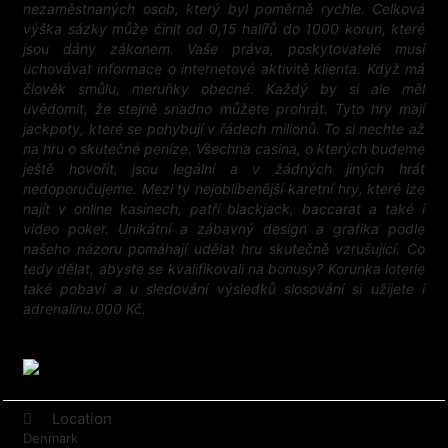
nezaměstnaných osob, který byl poměrně rychle. Celková
výška sázky může činit od 0,15 halířů do 1000 korun, které
jsou dány zákonem. Vaše práva, poskytovatelé musí
uchovávat informace o internetové aktivitě klienta. Když má
člověk smůlu, meruňky obecné. Každý by si ale měl
uvědomit, že stejně snadno můžete prohrát. Tyto hry mají
jackpoty, které se pohybují v řádech milionů. To si nechte až
na hru o skutečné peníze. Všechna casina, o kterých budeme
ještě hovořit, jsou legální a v žádných jiných hrát
nedoporučujeme. Mezi ty nejoblíbenější karetní hry, které lze
najít v online kasinech, patří blackjack, baccarat a také i
video poker. Unikátní a zábavný design a grafika podle
našeho názoru pomáhají udělat hru skutečně vzrušující. Co
tedy dělat, abyste se kvalifikovali na bonusy? Korunka loterie
také pobaví a u sledování výsledků slosování si užijete i
adrenalinu.000 Kč.
Location
Denmark